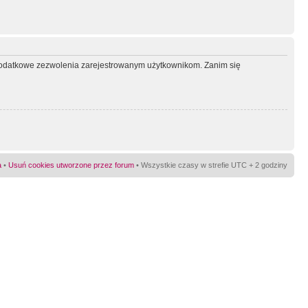
ć dodatkowe zezwolenia zarejestrowanym użytkownikom. Zanim się
a
•
Usuń cookies utworzone przez forum
• Wszystkie czasy w strefie UTC + 2 godziny