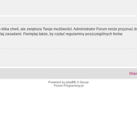
ko kilka chwil, ale zwiększa Twoje możliwości. Administrator Forum może przyzna
tutaj zasadami. Pamiętaj także, by czytać regulaminy poszczególnych forów.
Ekip
Powered by
phpBB
© Group
Forum Programosy.pl