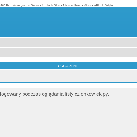
isPC Free Anonymous Proxy
•
Adblock Plus
•
Mixmax Free
•
Viber
•
uBlock Origin
OGŁOSZENIE:
alogowany podczas oglądania listy członków ekipy.