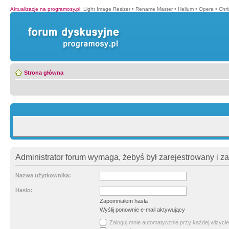
Aktualizacje na programosy.pl
:
Light Image Resizer
•
Rename Master
•
Helium
•
Opera
•
Chr
Strona główna
Administrator forum wymaga, żebyś był zarejestrowany i z
Nazwa użytkownika:
Hasło:
Zapomniałem hasła
Wyślij ponownie e-mail aktywujący
Zaloguj mnie automatycznie przy każdej wizycie