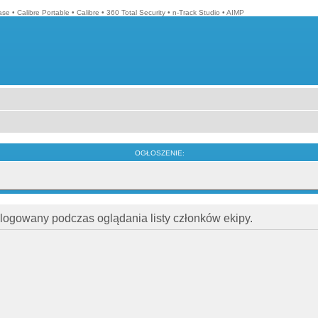
ase
•
Calibre Portable
•
Calibre
•
360 Total Security
•
n-Track Studio
•
AIMP
OGŁOSZENIE:
alogowany podczas oglądania listy członków ekipy.