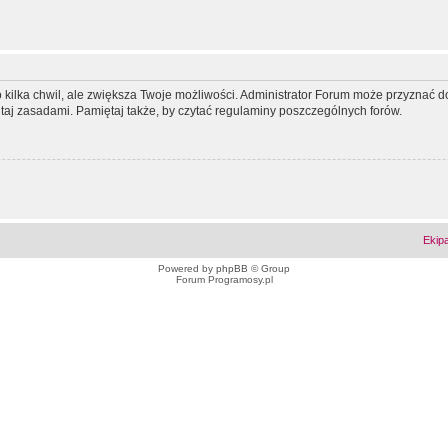
ko kilka chwil, ale zwiększa Twoje możliwości. Administrator Forum może przyzna
tutaj zasadami. Pamiętaj także, by czytać regulaminy poszczególnych forów.
Ekip
Powered by
phpBB
© Group
Forum Programosy.pl