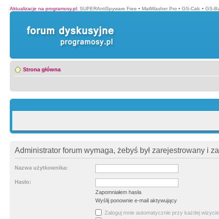
Aktualizacje na programosy.pl
:
SUPERAntiSpyware Free
•
MailWasher Pro
•
GS-Calc
•
GS-B
Strona główna
Administrator forum wymaga, żebyś był zarejestrowany i z
Nazwa użytkownika:
Hasło:
Zapomniałem hasła
Wyślij ponownie e-mail aktywujący
Zaloguj mnie automatycznie przy każdej wizycie