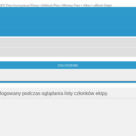
isPC Free Anonymous Proxy
•
Adblock Plus
•
Mixmax Free
•
Viber
•
uBlock Origin
OGŁOSZENIE:
alogowany podczas oglądania listy członków ekipy.