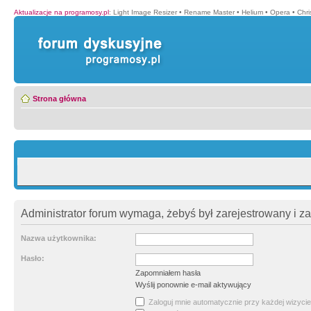
Aktualizacje na programosy.pl
:
Light Image Resizer
•
Rename Master
•
Helium
•
Opera
•
Chr
Strona główna
Administrator forum wymaga, żebyś był zarejestrowany i z
Nazwa użytkownika:
Hasło:
Zapomniałem hasła
Wyślij ponownie e-mail aktywujący
Zaloguj mnie automatycznie przy każdej wizycie