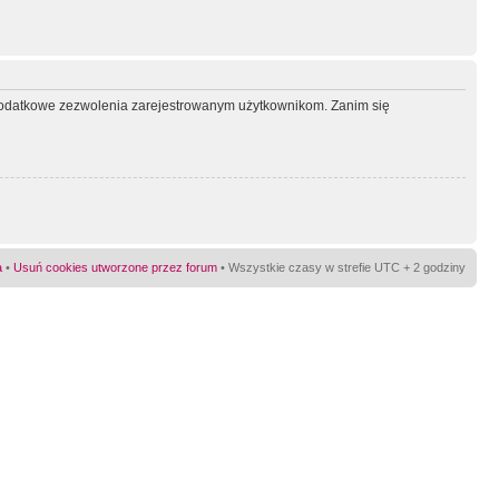
ć dodatkowe zezwolenia zarejestrowanym użytkownikom. Zanim się
a
•
Usuń cookies utworzone przez forum
• Wszystkie czasy w strefie UTC + 2 godziny