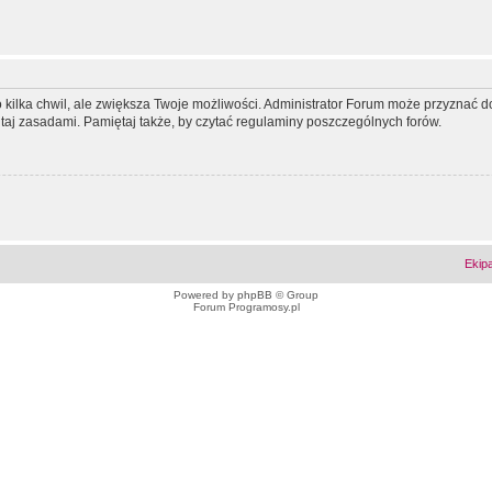
ko kilka chwil, ale zwiększa Twoje możliwości. Administrator Forum może przyzna
tutaj zasadami. Pamiętaj także, by czytać regulaminy poszczególnych forów.
Ekip
Powered by
phpBB
© Group
Forum Programosy.pl