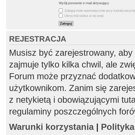
Wyślij ponownie e-mail aktywujący
Zaloguj mnie automatycznie przy każdej wizycie
Ukryj mój status w tej sesji
REJESTRACJA
Musisz być zarejestrowany, aby
zajmuje tylko kilka chwil, ale z
Forum może przyznać dodatkow
użytkownikom. Zanim się zarejes
z netykietą i obowiązującymi tut
regulaminy poszczególnych foró
Warunki korzystania
|
Polityk