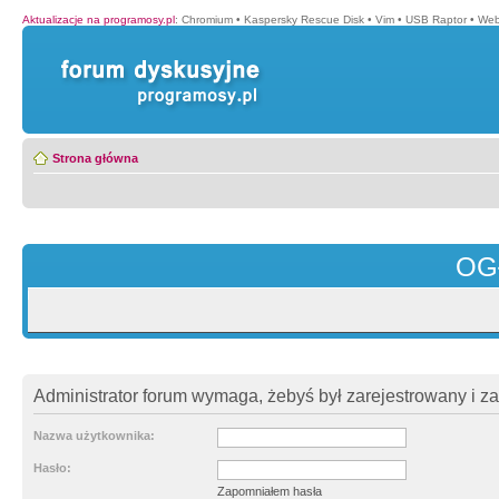
Aktualizacje na programosy.pl
:
Chromium
•
Kaspersky Rescue Disk
•
Vim
•
USB Raptor
•
Web
Strona główna
OG
Administrator forum wymaga, żebyś był zarejestrowany i z
Nazwa użytkownika:
Hasło:
Zapomniałem hasła