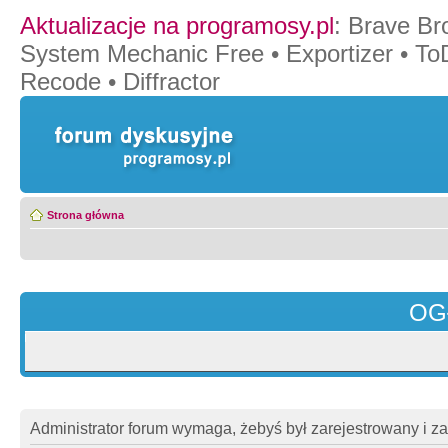
Aktualizacje na programosy.pl
:
Brave Br
System Mechanic Free
•
Exportizer
•
To
Recode
•
Diffractor
Strona główna
OG
Administrator forum wymaga, żebyś był zarejestrowany i z