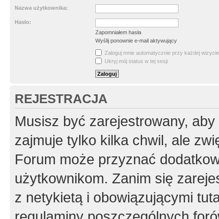
Nazwa użytkownika:
Hasło:
Zapomniałem hasła
Wyślij ponownie e-mail aktywujący
Zaloguj mnie automatycznie przy każdej wizycie
Ukryj mój status w tej sesji
REJESTRACJA
Musisz być zarejestrowany, aby
zajmuje tylko kilka chwil, ale z
Forum może przyznać dodatkow
użytkownikom. Zanim się zarejes
z netykietą i obowiązującymi tut
regulaminy poszczególnych foró