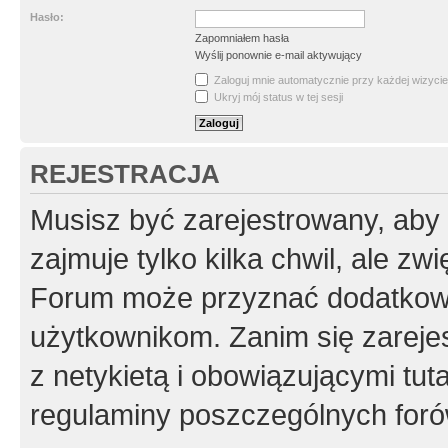
Hasło:
Zapomniałem hasła
Wyślij ponownie e-mail aktywujący
Zaloguj mnie automatycznie przy każdej wizycie
Ukryj mój status w tej sesji
REJESTRACJA
Musisz być zarejestrowany, aby
zajmuje tylko kilka chwil, ale z
Forum może przyznać dodatkow
użytkownikom. Zanim się zarejes
z netykietą i obowiązującymi tut
regulaminy poszczególnych foró