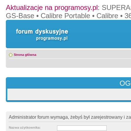
Aktualizacje na programosy.pl
:
SUPERAn
GS-Base
•
Calibre Portable
•
Calibre
•
36
Strona główna
OG
Administrator forum wymaga, żebyś był zarejestrowany i z
Nazwa użytkownika: