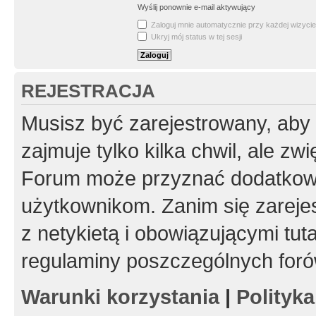
Wyślij ponownie e-mail aktywujący
Zaloguj mnie automatycznie przy każdej wizycie
Ukryj mój status w tej sesji
REJESTRACJA
Musisz być zarejestrowany, aby
zajmuje tylko kilka chwil, ale z
Forum może przyznać dodatkow
użytkownikom. Zanim się zarejes
z netykietą i obowiązującymi tut
regulaminy poszczególnych foró
Warunki korzystania
|
Polityk