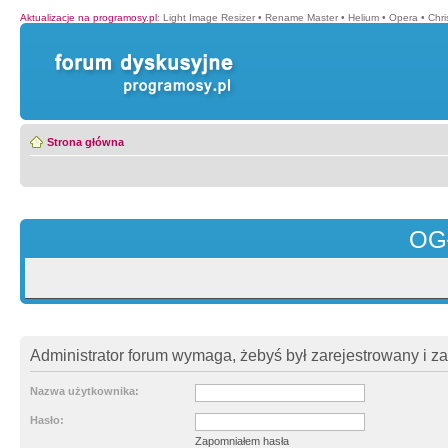
Aktualizacje na programosy.pl
:
Light Image Resizer
•
Rename Master
•
Helium
•
Opera
•
Chr
Strona główna
OG
Administrator forum wymaga, żebyś był zarejestrowany i z
Nazwa użytkownika:
Hasło:
Zapomniałem hasła