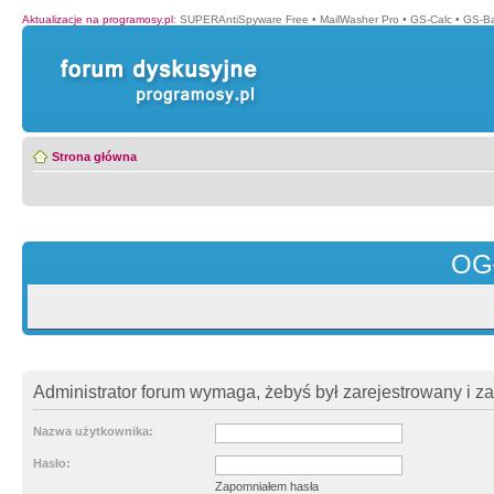
Aktualizacje na programosy.pl
:
SUPERAntiSpyware Free
•
MailWasher Pro
•
GS-Calc
•
GS-B
Strona główna
OG
Administrator forum wymaga, żebyś był zarejestrowany i z
Nazwa użytkownika:
Hasło:
Zapomniałem hasła