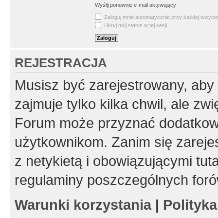
Wyślij ponownie e-mail aktywujący
Zaloguj mnie automatycznie przy każdej wizycie
Ukryj mój status w tej sesji
REJESTRACJA
Musisz być zarejestrowany, aby
zajmuje tylko kilka chwil, ale z
Forum może przyznać dodatkow
użytkownikom. Zanim się zarejes
z netykietą i obowiązującymi tut
regulaminy poszczególnych foró
Warunki korzystania
|
Polityk