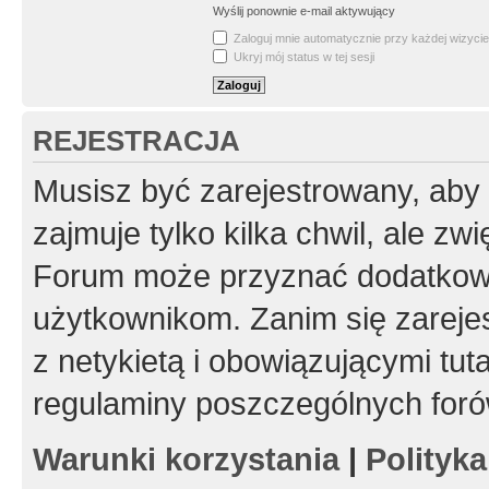
Wyślij ponownie e-mail aktywujący
Zaloguj mnie automatycznie przy każdej wizycie
Ukryj mój status w tej sesji
REJESTRACJA
Musisz być zarejestrowany, aby
zajmuje tylko kilka chwil, ale z
Forum może przyznać dodatkow
użytkownikom. Zanim się zarejes
z netykietą i obowiązującymi tut
regulaminy poszczególnych foró
Warunki korzystania
|
Polityk