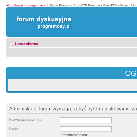
Aktualizacje na programosy.pl
:
Brave Browser
•
CrossFTP Portable
•
CrossFTP
•
System Mec
Strona główna
OG
Administrator forum wymaga, żebyś był zarejestrowany i z
Nazwa użytkownika:
Hasło:
Zapomniałem hasła