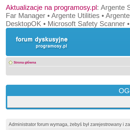
Aktualizacje na programosy.pl
:
Argente 
Far Manager
•
Argente Utilities
•
Argente
DesktopOK
•
Microsoft Safety Scanner
Strona główna
OG
Administrator forum wymaga, żebyś był zarejestrowany i z