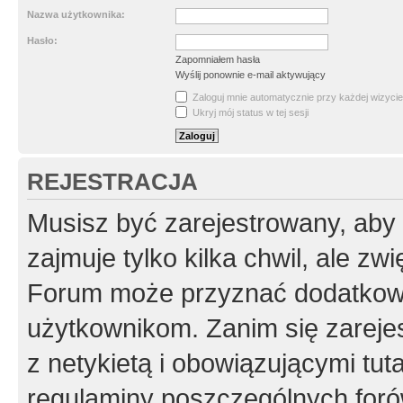
Nazwa użytkownika:
Hasło:
Zapomniałem hasła
Wyślij ponownie e-mail aktywujący
Zaloguj mnie automatycznie przy każdej wizycie
Ukryj mój status w tej sesji
REJESTRACJA
Musisz być zarejestrowany, aby
zajmuje tylko kilka chwil, ale z
Forum może przyznać dodatkow
użytkownikom. Zanim się zarejes
z netykietą i obowiązującymi tut
regulaminy poszczególnych foró