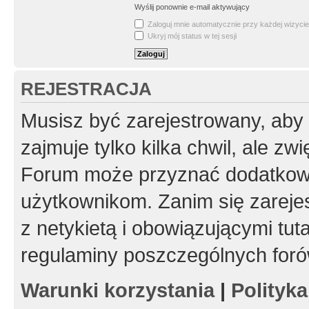
Wyślij ponownie e-mail aktywujący
Zaloguj mnie automatycznie przy każdej wizycie
Ukryj mój status w tej sesji
REJESTRACJA
Musisz być zarejestrowany, aby
zajmuje tylko kilka chwil, ale z
Forum może przyznać dodatkow
użytkownikom. Zanim się zarejes
z netykietą i obowiązującymi tut
regulaminy poszczególnych foró
Warunki korzystania
|
Polityk