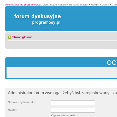
Aktualizacje na programosy.pl
:
Light Image Resizer
•
Rename Master
•
Helium
•
Opera
•
Chr
Strona główna
OG
Administrator forum wymaga, żebyś był zarejestrowany i z
Nazwa użytkownika:
Hasło:
Zapomniałem hasła