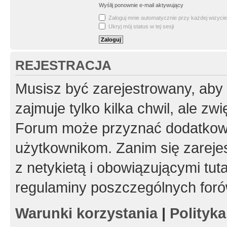
Wyślij ponownie e-mail aktywujący
Zaloguj mnie automatycznie przy każdej wizycie
Ukryj mój status w tej sesji
REJESTRACJA
Musisz być zarejestrowany, aby
zajmuje tylko kilka chwil, ale z
Forum może przyznać dodatkow
użytkownikom. Zanim się zarejes
z netykietą i obowiązującymi tut
regulaminy poszczególnych foró
Warunki korzystania
|
Polityk