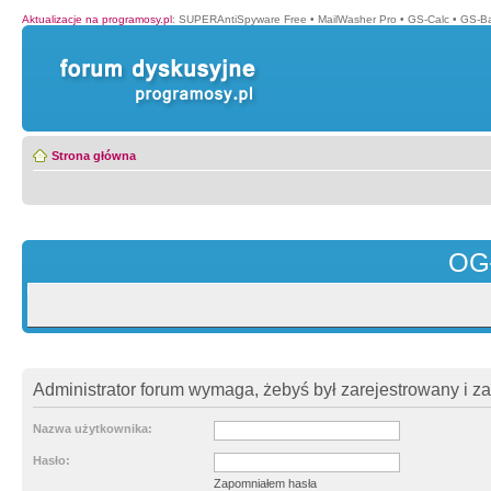
Aktualizacje na programosy.pl
:
SUPERAntiSpyware Free
•
MailWasher Pro
•
GS-Calc
•
GS-B
Strona główna
OG
Administrator forum wymaga, żebyś był zarejestrowany i z
Nazwa użytkownika:
Hasło:
Zapomniałem hasła