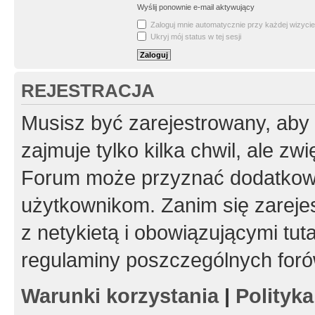
Wyślij ponownie e-mail aktywujący
Zaloguj mnie automatycznie przy każdej wizycie
Ukryj mój status w tej sesji
REJESTRACJA
Musisz być zarejestrowany, aby
zajmuje tylko kilka chwil, ale z
Forum może przyznać dodatkow
użytkownikom. Zanim się zarejes
z netykietą i obowiązującymi tut
regulaminy poszczególnych foró
Warunki korzystania
|
Polityk