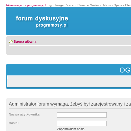
Aktualizacje na programosy.pl
:
Light Image Resizer
•
Rename Master
•
Helium
•
Opera
•
Chr
Strona główna
OG
Administrator forum wymaga, żebyś był zarejestrowany i z
Nazwa użytkownika:
Hasło:
Zapomniałem hasła