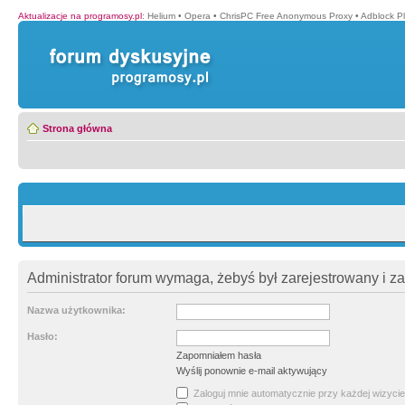
Aktualizacje na programosy.pl
:
Helium
•
Opera
•
ChrisPC Free Anonymous Proxy
•
Adblock P
Strona główna
Administrator forum wymaga, żebyś był zarejestrowany i z
Nazwa użytkownika:
Hasło:
Zapomniałem hasła
Wyślij ponownie e-mail aktywujący
Zaloguj mnie automatycznie przy każdej wizycie