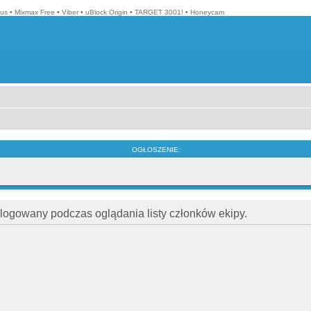
lus
•
Mixmax Free
•
Viber
•
uBlock Origin
•
TARGET 3001!
•
Honeycam
OGŁOSZENIE:
alogowany podczas oglądania listy członków ekipy.