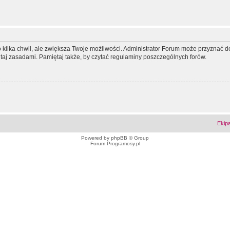
ko kilka chwil, ale zwiększa Twoje możliwości. Administrator Forum może przyzna
tutaj zasadami. Pamiętaj także, by czytać regulaminy poszczególnych forów.
Ekip
Powered by
phpBB
© Group
Forum Programosy.pl