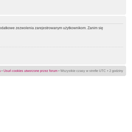
ć dodatkowe zezwolenia zarejestrowanym użytkownikom. Zanim się
a
•
Usuń cookies utworzone przez forum
• Wszystkie czasy w strefie UTC + 2 godziny