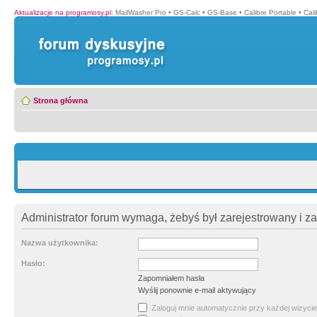
Aktualizacje na programosy.pl
:
MailWasher Pro
•
GS-Calc
•
GS-Base
•
Calibre Portable
•
Cali
Strona główna
Administrator forum wymaga, żebyś był zarejestrowany i z
Nazwa użytkownika:
Hasło:
Zapomniałem hasła
Wyślij ponownie e-mail aktywujący
Zaloguj mnie automatycznie przy każdej wizycie