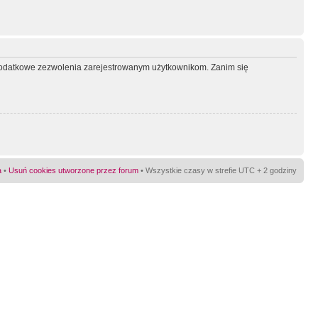
ć dodatkowe zezwolenia zarejestrowanym użytkownikom. Zanim się
a
•
Usuń cookies utworzone przez forum
• Wszystkie czasy w strefie UTC + 2 godziny