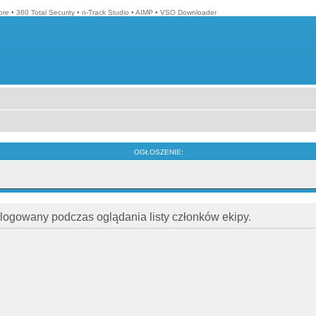
bre
•
360 Total Security
•
n-Track Studio
•
AIMP
•
VSO Downloader
OGŁOSZENIE:
alogowany podczas oglądania listy członków ekipy.