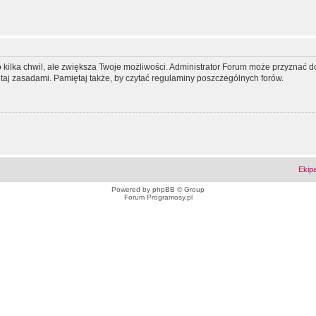
ko kilka chwil, ale zwiększa Twoje możliwości. Administrator Forum może przyzna
tutaj zasadami. Pamiętaj także, by czytać regulaminy poszczególnych forów.
Ekip
Powered by
phpBB
© Group
Forum Programosy.pl