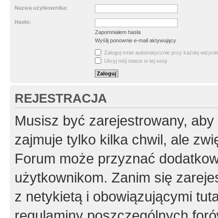
Nazwa użytkownika:
Hasło:
Zapomniałem hasła
Wyślij ponownie e-mail aktywujący
Zaloguj mnie automatycznie przy każdej wizycie
Ukryj mój status w tej sesji
REJESTRACJA
Musisz być zarejestrowany, aby
zajmuje tylko kilka chwil, ale z
Forum może przyznać dodatkow
użytkownikom. Zanim się zarejes
z netykietą i obowiązującymi tut
regulaminy poszczególnych foró