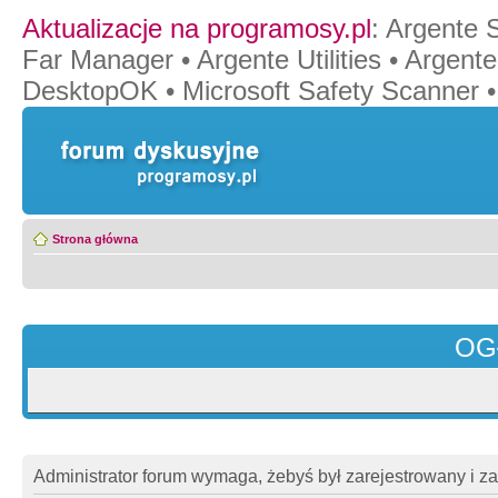
Aktualizacje na programosy.pl
:
Argente 
Far Manager
•
Argente Utilities
•
Argente
DesktopOK
•
Microsoft Safety Scanner
Strona główna
OG
Administrator forum wymaga, żebyś był zarejestrowany i z