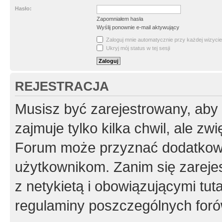
Hasło:
Zapomniałem hasła
Wyślij ponownie e-mail aktywujący
Zaloguj mnie automatycznie przy każdej wizycie
Ukryj mój status w tej sesji
REJESTRACJA
Musisz być zarejestrowany, aby
zajmuje tylko kilka chwil, ale z
Forum może przyznać dodatkow
użytkownikom. Zanim się zarejes
z netykietą i obowiązującymi tut
regulaminy poszczególnych foró