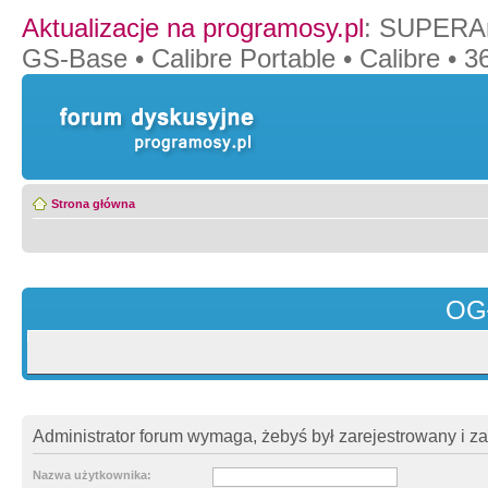
Aktualizacje na programosy.pl
:
SUPERAn
GS-Base
•
Calibre Portable
•
Calibre
•
36
Strona główna
OG
Administrator forum wymaga, żebyś był zarejestrowany i z
Nazwa użytkownika: