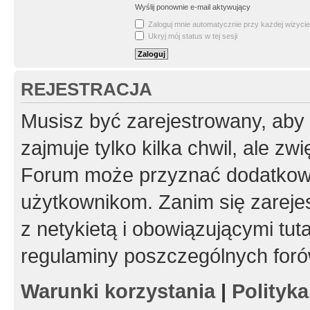
Wyślij ponownie e-mail aktywujący
Zaloguj mnie automatycznie przy każdej wizycie
Ukryj mój status w tej sesji
REJESTRACJA
Musisz być zarejestrowany, aby
zajmuje tylko kilka chwil, ale z
Forum może przyznać dodatkow
użytkownikom. Zanim się zarejes
z netykietą i obowiązującymi tut
regulaminy poszczególnych foró
Warunki korzystania
|
Polityk