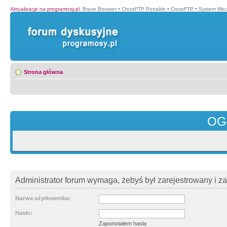
Aktualizacje na programosy.pl
:
Brave Browser
•
CrossFTP Portable
•
CrossFTP
•
System Mec
Strona główna
OG
Administrator forum wymaga, żebyś był zarejestrowany i z
Nazwa użytkownika:
Hasło:
Zapomniałem hasła