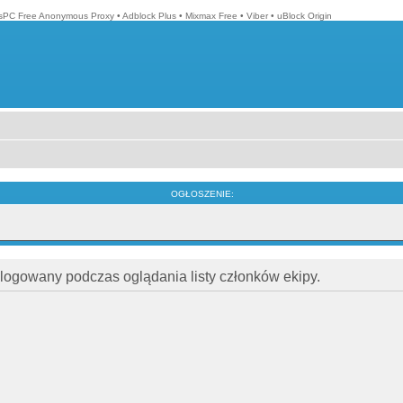
isPC Free Anonymous Proxy
•
Adblock Plus
•
Mixmax Free
•
Viber
•
uBlock Origin
OGŁOSZENIE:
alogowany podczas oglądania listy członków ekipy.