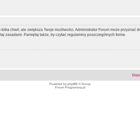
ko kilka chwil, ale zwiększa Twoje możliwości. Administrator Forum może przyzna
tutaj zasadami. Pamiętaj także, by czytać regulaminy poszczególnych forów.
Ekip
Powered by
phpBB
© Group
Forum Programosy.pl