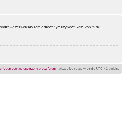
ć dodatkowe zezwolenia zarejestrowanym użytkownikom. Zanim się
a
•
Usuń cookies utworzone przez forum
• Wszystkie czasy w strefie UTC + 2 godziny