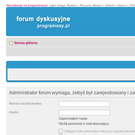
Aktualizacje na programosy.pl
:
Light Image Resizer
•
Rename Master
•
Helium
•
Opera
•
Chr
Strona główna
Administrator forum wymaga, żebyś był zarejestrowany i z
Nazwa użytkownika:
Hasło:
Zapomniałem hasła
Wyślij ponownie e-mail aktywujący
Zaloguj mnie automatycznie przy każdej wizycie