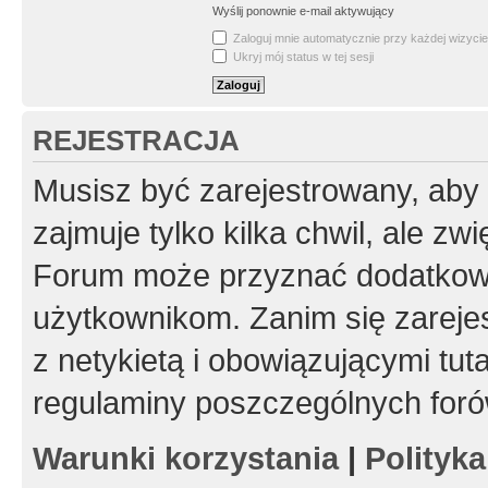
Wyślij ponownie e-mail aktywujący
Zaloguj mnie automatycznie przy każdej wizycie
Ukryj mój status w tej sesji
REJESTRACJA
Musisz być zarejestrowany, aby
zajmuje tylko kilka chwil, ale z
Forum może przyznać dodatkow
użytkownikom. Zanim się zarejes
z netykietą i obowiązującymi tut
regulaminy poszczególnych foró
Warunki korzystania
|
Polityk