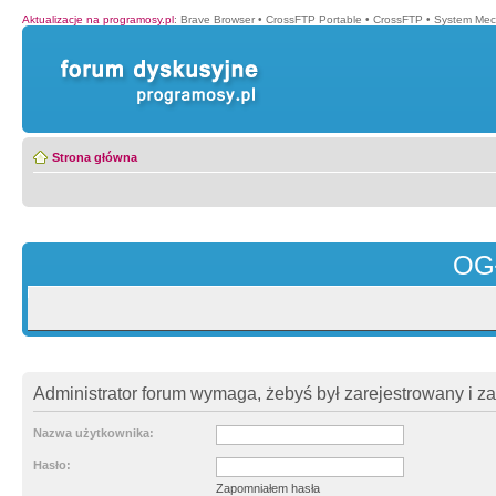
Aktualizacje na programosy.pl
:
Brave Browser
•
CrossFTP Portable
•
CrossFTP
•
System Mec
Strona główna
OG
Administrator forum wymaga, żebyś był zarejestrowany i z
Nazwa użytkownika:
Hasło:
Zapomniałem hasła