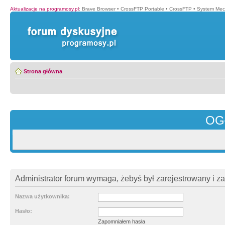
Aktualizacje na programosy.pl
:
Brave Browser
•
CrossFTP Portable
•
CrossFTP
•
System Mec
Strona główna
OG
Administrator forum wymaga, żebyś był zarejestrowany i z
Nazwa użytkownika:
Hasło:
Zapomniałem hasła