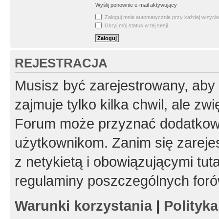
Wyślij ponownie e-mail aktywujący
Zaloguj mnie automatycznie przy każdej wizycie
Ukryj mój status w tej sesji
REJESTRACJA
Musisz być zarejestrowany, aby
zajmuje tylko kilka chwil, ale z
Forum może przyznać dodatkow
użytkownikom. Zanim się zarejes
z netykietą i obowiązującymi tut
regulaminy poszczególnych foró
Warunki korzystania
|
Polityk