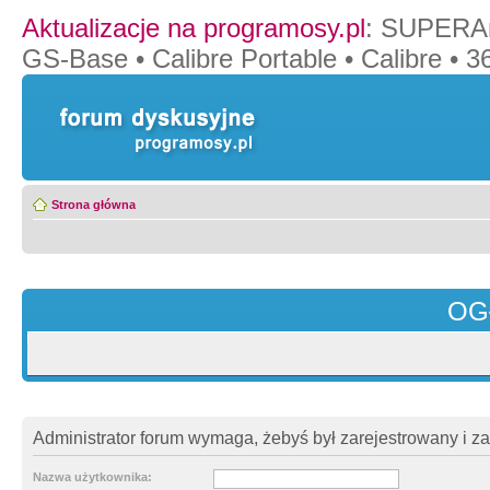
Aktualizacje na programosy.pl
:
SUPERAn
GS-Base
•
Calibre Portable
•
Calibre
•
36
Strona główna
OG
Administrator forum wymaga, żebyś był zarejestrowany i z
Nazwa użytkownika: