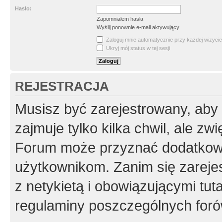
Hasło:
Zapomniałem hasła
Wyślij ponownie e-mail aktywujący
Zaloguj mnie automatycznie przy każdej wizycie
Ukryj mój status w tej sesji
REJESTRACJA
Musisz być zarejestrowany, aby
zajmuje tylko kilka chwil, ale z
Forum może przyznać dodatkow
użytkownikom. Zanim się zarejes
z netykietą i obowiązującymi tut
regulaminy poszczególnych foró