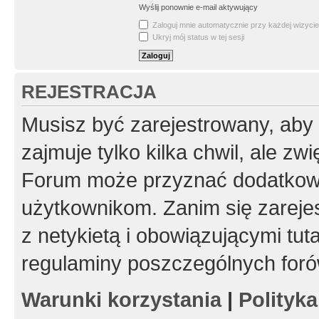
Wyślij ponownie e-mail aktywujący
Zaloguj mnie automatycznie przy każdej wizycie
Ukryj mój status w tej sesji
REJESTRACJA
Musisz być zarejestrowany, aby
zajmuje tylko kilka chwil, ale z
Forum może przyznać dodatkow
użytkownikom. Zanim się zarejes
z netykietą i obowiązującymi tut
regulaminy poszczególnych foró
Warunki korzystania
|
Polityk