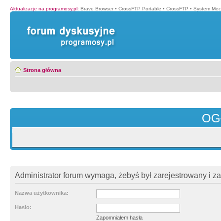
Aktualizacje na programosy.pl
:
Brave Browser
•
CrossFTP Portable
•
CrossFTP
•
System Mec
Strona główna
OG
Administrator forum wymaga, żebyś był zarejestrowany i z
Nazwa użytkownika:
Hasło:
Zapomniałem hasła