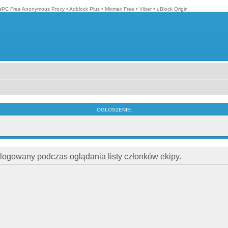
isPC Free Anonymous Proxy
•
Adblock Plus
•
Mixmax Free
•
Viber
•
uBlock Origin
OGŁOSZENIE:
alogowany podczas oglądania listy członków ekipy.