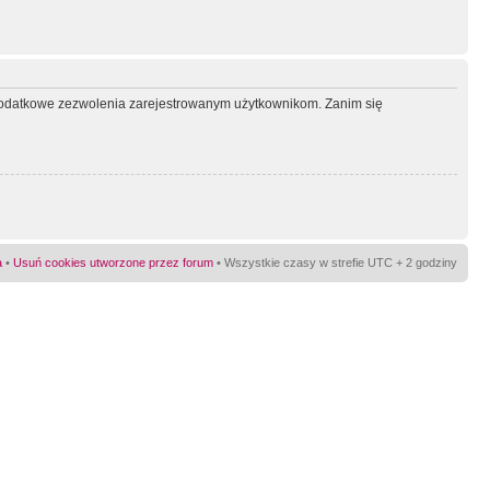
ć dodatkowe zezwolenia zarejestrowanym użytkownikom. Zanim się
a
•
Usuń cookies utworzone przez forum
• Wszystkie czasy w strefie UTC + 2 godziny