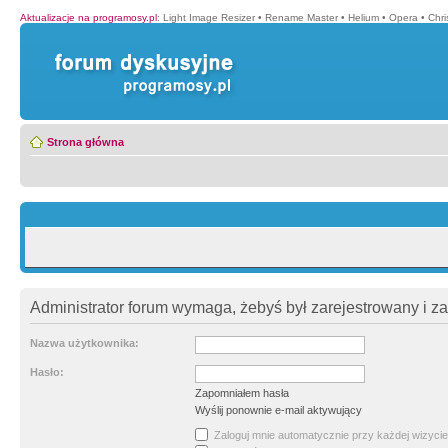
Aktualizacje na programosy.pl
:
Light Image Resizer
•
Rename Master
•
Helium
•
Opera
•
Chr
Strona główna
Administrator forum wymaga, żebyś był zarejestrowany i z
Nazwa użytkownika:
Hasło:
Zapomniałem hasła
Wyślij ponownie e-mail aktywujący
Zaloguj mnie automatycznie przy każdej wizycie