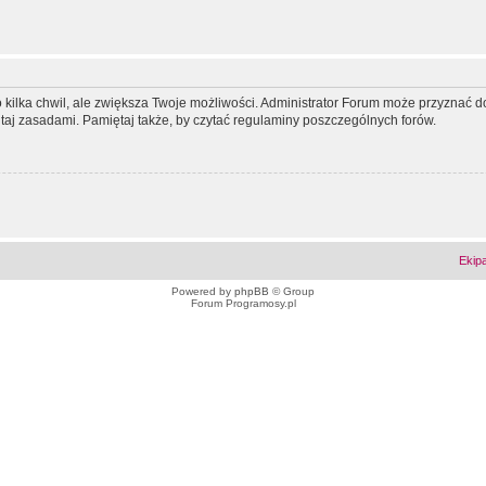
ko kilka chwil, ale zwiększa Twoje możliwości. Administrator Forum może przyzna
tutaj zasadami. Pamiętaj także, by czytać regulaminy poszczególnych forów.
Ekip
Powered by
phpBB
© Group
Forum Programosy.pl