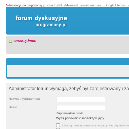
Aktualizacje na programosy.pl
:
Zero Install
•
Advanced SystemCare Free
•
Google Chrome
•
Strona główna
Administrator forum wymaga, żebyś był zarejestrowany i z
Nazwa użytkownika:
Hasło:
Zapomniałem hasła
Wyślij ponownie e-mail aktywujący
Zaloguj mnie automatycznie przy każdej wizycie