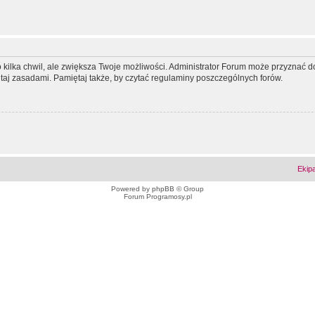
ko kilka chwil, ale zwiększa Twoje możliwości. Administrator Forum może przyzna
tutaj zasadami. Pamiętaj także, by czytać regulaminy poszczególnych forów.
Ekip
Powered by
phpBB
© Group
Forum Programosy.pl