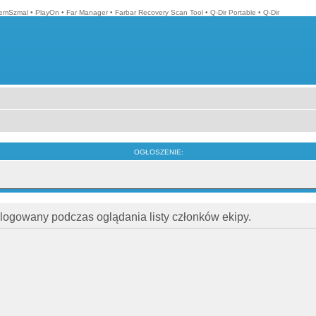
emSzmal
•
PlayOn
•
Far Manager
•
Farbar Recovery Scan Tool
•
Q-Dir Portable
•
Q-Dir
OGŁOSZENIE:
alogowany podczas oglądania listy członków ekipy.