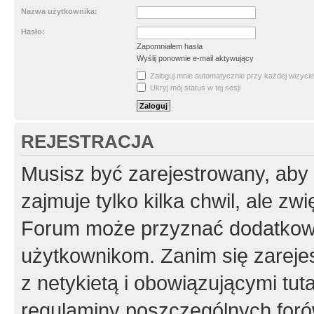
Nazwa użytkownika:
Hasło:
Zapomniałem hasła
Wyślij ponownie e-mail aktywujący
Zaloguj mnie automatycznie przy każdej wizycie
Ukryj mój status w tej sesji
REJESTRACJA
Musisz być zarejestrowany, aby
zajmuje tylko kilka chwil, ale z
Forum może przyznać dodatkow
użytkownikom. Zanim się zarejes
z netykietą i obowiązującymi tut
regulaminy poszczególnych foró