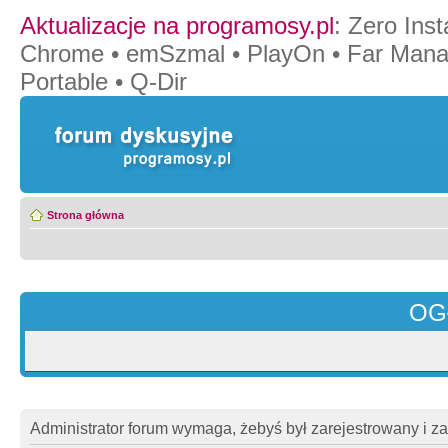
Aktualizacje na programosy.pl
:
Zero Insta
Chrome
•
emSzmal
•
PlayOn
•
Far Mana
Portable
•
Q-Dir
Strona główna
OG
Administrator forum wymaga, żebyś był zarejestrowany i z