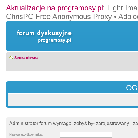
Aktualizacje na programosy.pl
:
Light Ima
ChrisPC Free Anonymous Proxy
•
Adblo
Strona główna
OG
Administrator forum wymaga, żebyś był zarejestrowany i z
Nazwa użytkownika: