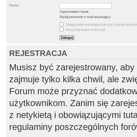
Hasło:
Zapomniałem hasła
Wyślij ponownie e-mail aktywujący
Zaloguj mnie automatycznie przy każdej wizycie
Ukryj mój status w tej sesji
REJESTRACJA
Musisz być zarejestrowany, aby
zajmuje tylko kilka chwil, ale z
Forum może przyznać dodatkow
użytkownikom. Zanim się zarejes
z netykietą i obowiązującymi tut
regulaminy poszczególnych foró