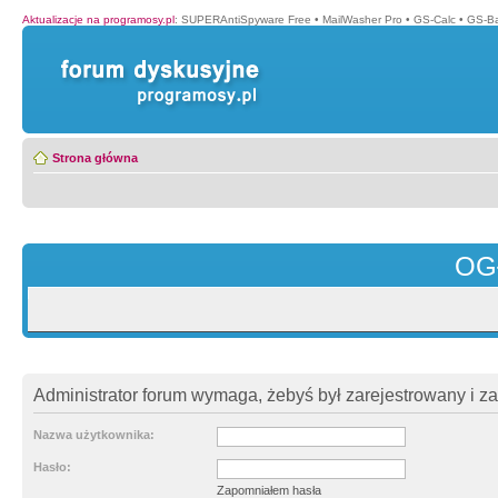
Aktualizacje na programosy.pl
:
SUPERAntiSpyware Free
•
MailWasher Pro
•
GS-Calc
•
GS-B
Strona główna
OG
Administrator forum wymaga, żebyś był zarejestrowany i z
Nazwa użytkownika:
Hasło:
Zapomniałem hasła