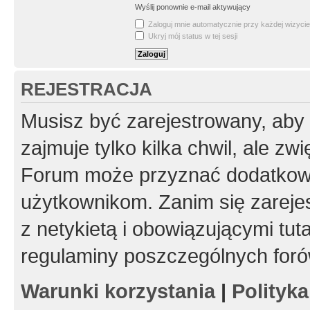
Wyślij ponownie e-mail aktywujący
Zaloguj mnie automatycznie przy każdej wizycie
Ukryj mój status w tej sesji
REJESTRACJA
Musisz być zarejestrowany, aby
zajmuje tylko kilka chwil, ale z
Forum może przyznać dodatkow
użytkownikom. Zanim się zarejes
z netykietą i obowiązującymi tut
regulaminy poszczególnych foró
Warunki korzystania
|
Polityk