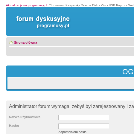
Aktualizacje na programosy.pl
:
Chromium
•
Kaspersky Rescue Disk
•
Vim
•
USB Raptor
•
Web
Strona główna
OG
Administrator forum wymaga, żebyś był zarejestrowany i z
Nazwa użytkownika:
Hasło:
Zapomniałem hasła