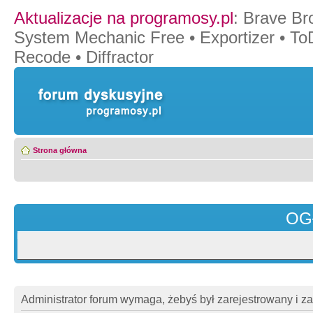
Aktualizacje na programosy.pl
:
Brave Br
System Mechanic Free
•
Exportizer
•
To
Recode
•
Diffractor
Strona główna
OG
Administrator forum wymaga, żebyś był zarejestrowany i z