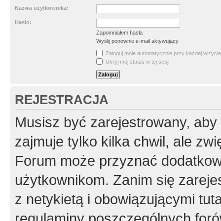
Nazwa użytkownika:
Hasło:
Zapomniałem hasła
Wyślij ponownie e-mail aktywujący
Zaloguj mnie automatycznie przy każdej wizycie
Ukryj mój status w tej sesji
REJESTRACJA
Musisz być zarejestrowany, aby
zajmuje tylko kilka chwil, ale z
Forum może przyznać dodatkow
użytkownikom. Zanim się zarejes
z netykietą i obowiązującymi tut
regulaminy poszczególnych foró