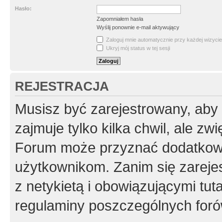
Hasło:
Zapomniałem hasła
Wyślij ponownie e-mail aktywujący
Zaloguj mnie automatycznie przy każdej wizycie
Ukryj mój status w tej sesji
REJESTRACJA
Musisz być zarejestrowany, aby
zajmuje tylko kilka chwil, ale z
Forum może przyznać dodatkow
użytkownikom. Zanim się zarejes
z netykietą i obowiązującymi tut
regulaminy poszczególnych foró