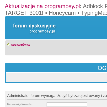
Aktualizacje na programosy.pl
:
Adblock 
TARGET 3001!
•
Honeycam
•
TypingMas
Strona główna
OG
Administrator forum wymaga, żebyś był zarejestrowany i z
Nazwa użytkownika: