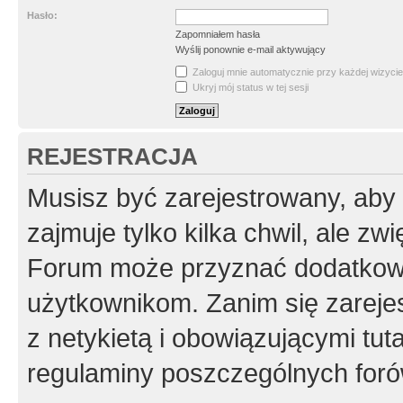
Hasło:
Zapomniałem hasła
Wyślij ponownie e-mail aktywujący
Zaloguj mnie automatycznie przy każdej wizycie
Ukryj mój status w tej sesji
REJESTRACJA
Musisz być zarejestrowany, aby
zajmuje tylko kilka chwil, ale z
Forum może przyznać dodatkow
użytkownikom. Zanim się zarejes
z netykietą i obowiązującymi tut
regulaminy poszczególnych foró