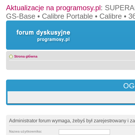
Aktualizacje na programosy.pl
:
SUPERAn
GS-Base
•
Calibre Portable
•
Calibre
•
36
Strona główna
OG
Administrator forum wymaga, żebyś był zarejestrowany i z
Nazwa użytkownika: