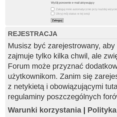
Wyślij ponownie e-mail aktywujący
Zaloguj mnie automatycznie przy każdej wizycie
Ukryj mój status w tej sesji
REJESTRACJA
Musisz być zarejestrowany, aby
zajmuje tylko kilka chwil, ale z
Forum może przyznać dodatkow
użytkownikom. Zanim się zarejes
z netykietą i obowiązującymi tut
regulaminy poszczególnych foró
Warunki korzystania
|
Polityk