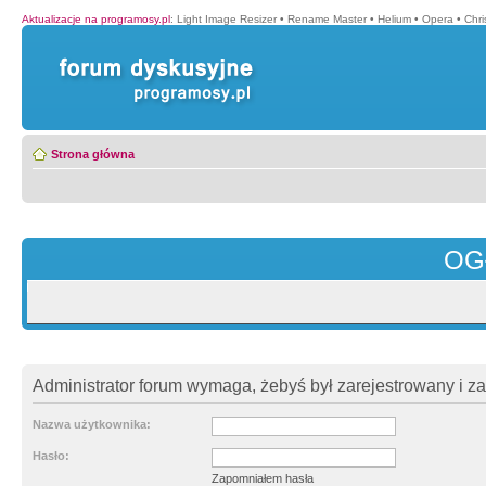
Aktualizacje na programosy.pl
:
Light Image Resizer
•
Rename Master
•
Helium
•
Opera
•
Chr
Strona główna
OG
Administrator forum wymaga, żebyś był zarejestrowany i z
Nazwa użytkownika:
Hasło:
Zapomniałem hasła