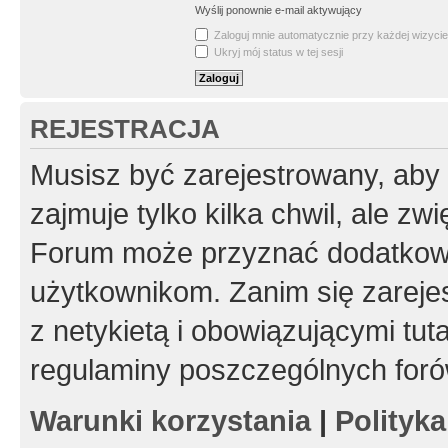
Wyślij ponownie e-mail aktywujący
Zaloguj mnie automatycznie przy każdej wizycie
Ukryj mój status w tej sesji
REJESTRACJA
Musisz być zarejestrowany, aby
zajmuje tylko kilka chwil, ale z
Forum może przyznać dodatkow
użytkownikom. Zanim się zarejes
z netykietą i obowiązującymi tut
regulaminy poszczególnych foró
Warunki korzystania
|
Polityk