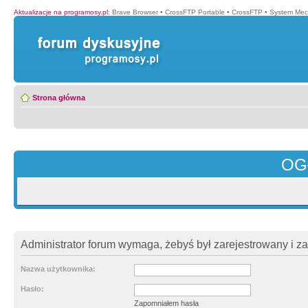
Aktualizacje na programosy.pl
:
Brave Browser
•
CrossFTP Portable
•
CrossFTP
•
System Mec
Strona główna
OG
Administrator forum wymaga, żebyś był zarejestrowany i z
Nazwa użytkownika:
Hasło:
Zapomniałem hasła