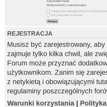
Zapomniałem hasła
Wyślij ponownie e-mail aktywujący
Zaloguj mnie automatycznie przy każdej wizycie
Ukryj mój status w tej sesji
REJESTRACJA
Musisz być zarejestrowany, aby
zajmuje tylko kilka chwil, ale z
Forum może przyznać dodatkow
użytkownikom. Zanim się zarejes
z netykietą i obowiązującymi tut
regulaminy poszczególnych foró
Warunki korzystania
|
Polityk