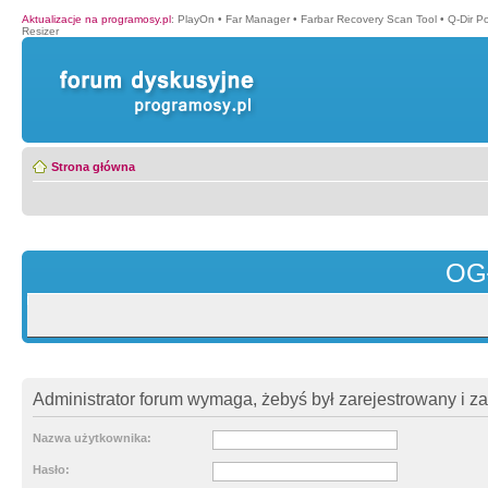
Aktualizacje na programosy.pl
:
PlayOn
•
Far Manager
•
Farbar Recovery Scan Tool
•
Q-Dir P
Resizer
Strona główna
OG
Administrator forum wymaga, żebyś był zarejestrowany i z
Nazwa użytkownika:
Hasło: