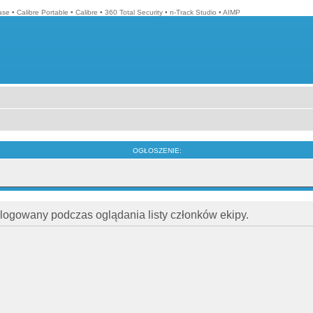
ase
•
Calibre Portable
•
Calibre
•
360 Total Security
•
n-Track Studio
•
AIMP
OGŁOSZENIE:
alogowany podczas oglądania listy członków ekipy.