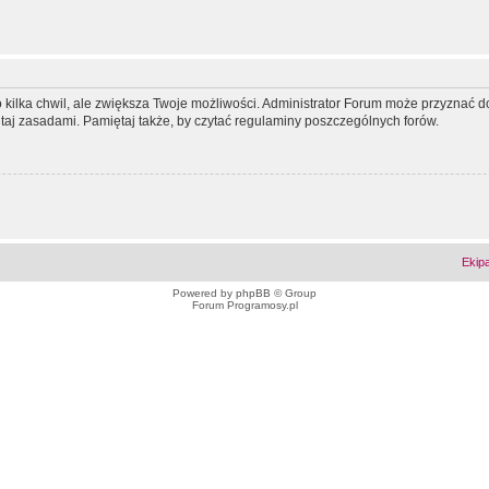
ko kilka chwil, ale zwiększa Twoje możliwości. Administrator Forum może przyzna
tutaj zasadami. Pamiętaj także, by czytać regulaminy poszczególnych forów.
Ekip
Powered by
phpBB
© Group
Forum Programosy.pl