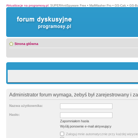
Aktualizacje na programosy.pl
:
SUPERAntiSpyware Free
•
MailWasher Pro
•
GS-Calc
•
GS-B
Strona główna
Administrator forum wymaga, żebyś był zarejestrowany i z
Nazwa użytkownika:
Hasło:
Zapomniałem hasła
Wyślij ponownie e-mail aktywujący
Zaloguj mnie automatycznie przy każdej wizycie