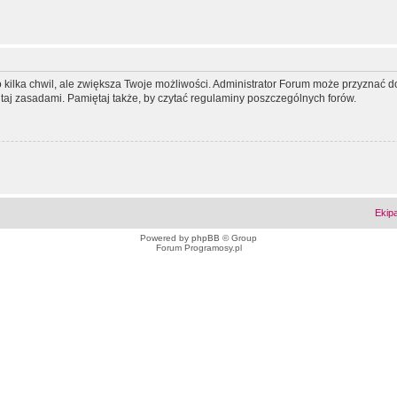
ko kilka chwil, ale zwiększa Twoje możliwości. Administrator Forum może przyzna
tutaj zasadami. Pamiętaj także, by czytać regulaminy poszczególnych forów.
Ekip
Powered by
phpBB
© Group
Forum Programosy.pl