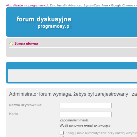
Aktualizacje na programosy.pl
:
Zero Install
•
Advanced SystemCare Free
•
Google Chrome
•
Strona główna
Administrator forum wymaga, żebyś był zarejestrowany i z
Nazwa użytkownika:
Hasło:
Zapomniałem hasła
Wyślij ponownie e-mail aktywujący
Zaloguj mnie automatycznie przy każdej wizycie