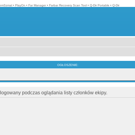
emSzmal
•
PlayOn
•
Far Manager
•
Farbar Recovery Scan Tool
•
Q-Dir Portable
•
Q-Dir
OGŁOSZENIE:
alogowany podczas oglądania listy członków ekipy.