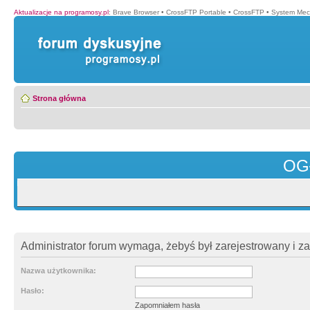
Aktualizacje na programosy.pl
:
Brave Browser
•
CrossFTP Portable
•
CrossFTP
•
System Mec
Strona główna
OG
Administrator forum wymaga, żebyś był zarejestrowany i z
Nazwa użytkownika:
Hasło:
Zapomniałem hasła