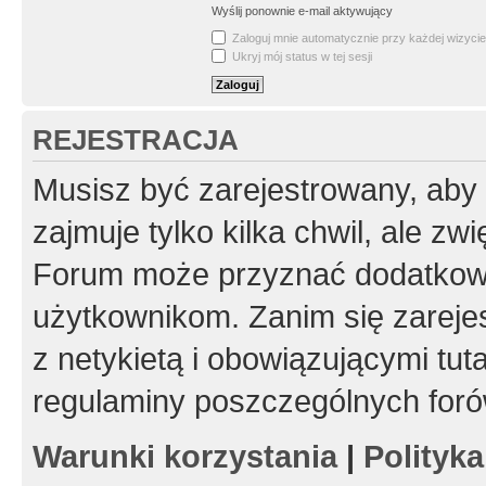
Wyślij ponownie e-mail aktywujący
Zaloguj mnie automatycznie przy każdej wizycie
Ukryj mój status w tej sesji
REJESTRACJA
Musisz być zarejestrowany, aby
zajmuje tylko kilka chwil, ale z
Forum może przyznać dodatkow
użytkownikom. Zanim się zarejes
z netykietą i obowiązującymi tut
regulaminy poszczególnych foró
Warunki korzystania
|
Polityk