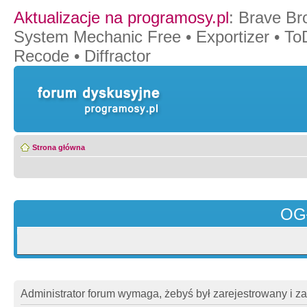
Aktualizacje na programosy.pl
:
Brave Br
System Mechanic Free
•
Exportizer
•
To
Recode
•
Diffractor
Strona główna
OG
Administrator forum wymaga, żebyś był zarejestrowany i z