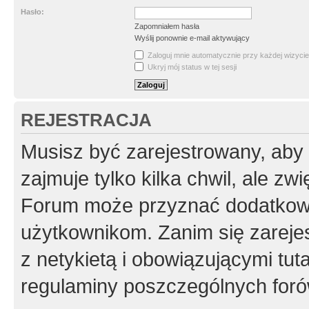
Hasło:
Zapomniałem hasła
Wyślij ponownie e-mail aktywujący
Zaloguj mnie automatycznie przy każdej wizycie
Ukryj mój status w tej sesji
REJESTRACJA
Musisz być zarejestrowany, aby
zajmuje tylko kilka chwil, ale z
Forum może przyznać dodatkow
użytkownikom. Zanim się zarejes
z netykietą i obowiązującymi tut
regulaminy poszczególnych foró