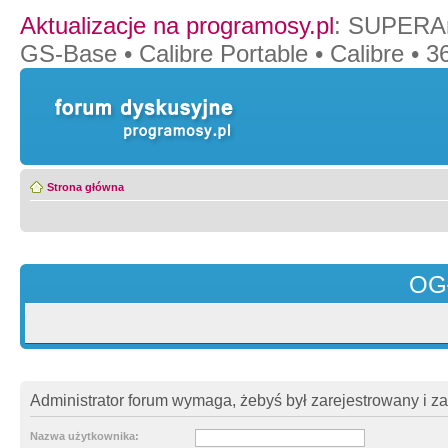
Aktualizacje na programosy.pl
:
SUPERAn
GS-Base
•
Calibre Portable
•
Calibre
•
36
Strona główna
OG
Administrator forum wymaga, żebyś był zarejestrowany i z
Nazwa użytkownika: