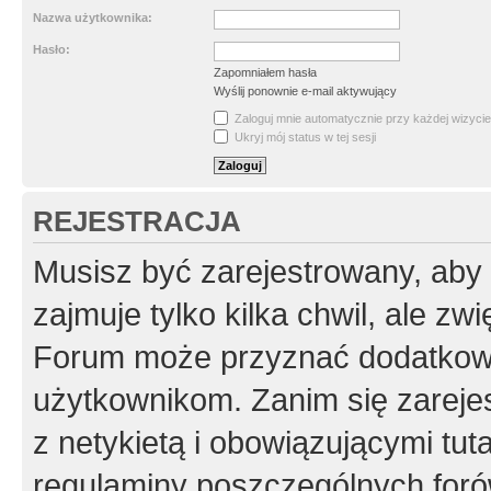
Nazwa użytkownika:
Hasło:
Zapomniałem hasła
Wyślij ponownie e-mail aktywujący
Zaloguj mnie automatycznie przy każdej wizycie
Ukryj mój status w tej sesji
REJESTRACJA
Musisz być zarejestrowany, aby
zajmuje tylko kilka chwil, ale z
Forum może przyznać dodatkow
użytkownikom. Zanim się zarejes
z netykietą i obowiązującymi tut
regulaminy poszczególnych foró