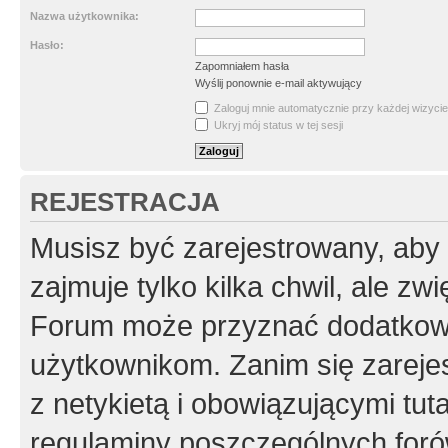
Nazwa użytkownika:
Hasło:
Zapomniałem hasła
Wyślij ponownie e-mail aktywujący
Zaloguj mnie automatycznie przy każdej wizycie
Ukryj mój status w tej sesji
REJESTRACJA
Musisz być zarejestrowany, aby
zajmuje tylko kilka chwil, ale z
Forum może przyznać dodatkow
użytkownikom. Zanim się zarejes
z netykietą i obowiązującymi tut
regulaminy poszczególnych foró