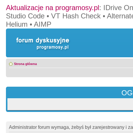
Aktualizacje na programosy.pl
:
IDrive O
Studio Code
•
VT Hash Check
•
Alternat
Helium
•
AIMP
Strona główna
OG
Administrator forum wymaga, żebyś był zarejestrowany i z