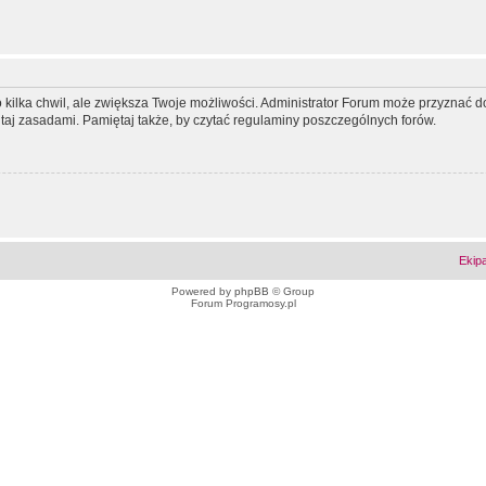
ko kilka chwil, ale zwiększa Twoje możliwości. Administrator Forum może przyzna
tutaj zasadami. Pamiętaj także, by czytać regulaminy poszczególnych forów.
Ekip
Powered by
phpBB
© Group
Forum Programosy.pl