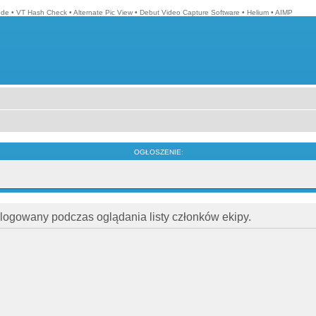
ode
•
VT Hash Check
•
Alternate Pic View
•
Debut Video Capture Software
•
Helium
•
AIMP
OGŁOSZENIE:
alogowany podczas oglądania listy członków ekipy.