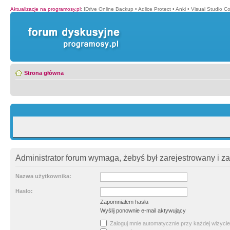
Aktualizacje na programosy.pl
:
IDrive Online Backup
•
Adlice Protect
•
Anki
•
Visual Studio C
Strona główna
Administrator forum wymaga, żebyś był zarejestrowany i z
Nazwa użytkownika:
Hasło:
Zapomniałem hasła
Wyślij ponownie e-mail aktywujący
Zaloguj mnie automatycznie przy każdej wizycie