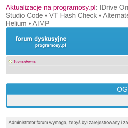
Aktualizacje na programosy.pl
:
IDrive O
Studio Code
•
VT Hash Check
•
Alternat
Helium
•
AIMP
Strona główna
OG
Administrator forum wymaga, żebyś był zarejestrowany i z