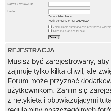
Nazwa użytkownika:
Hasło:
Zapomniałem hasła
Wyślij ponownie e-mail aktywujący
Zaloguj mnie automatycznie przy każdej wizycie
Ukryj mój status w tej sesji
REJESTRACJA
Musisz być zarejestrowany, aby
zajmuje tylko kilka chwil, ale z
Forum może przyznać dodatkow
użytkownikom. Zanim się zarejes
z netykietą i obowiązującymi tut
regulaminy poszczególnych foró