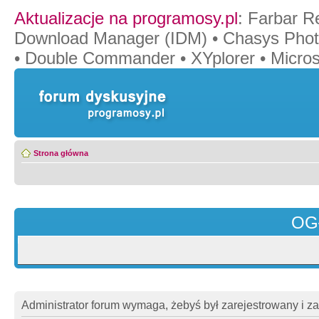
Aktualizacje na programosy.pl
:
Farbar R
Download Manager (IDM)
•
Chasys Pho
•
Double Commander
•
XYplorer
•
Micros
Strona główna
OG
Administrator forum wymaga, żebyś był zarejestrowany i z