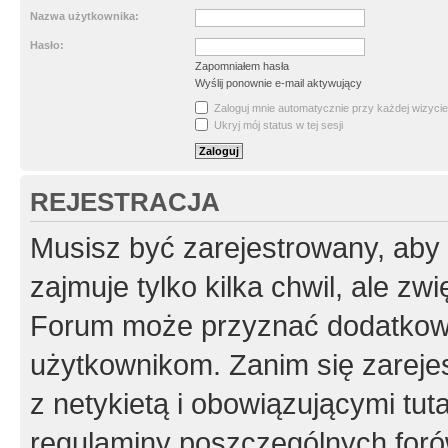
Nazwa użytkownika:
Hasło:
Zapomniałem hasła
Wyślij ponownie e-mail aktywujący
Zaloguj mnie automatycznie przy każdej wizycie
Ukryj mój status w tej sesji
REJESTRACJA
Musisz być zarejestrowany, aby
zajmuje tylko kilka chwil, ale z
Forum może przyznać dodatkow
użytkownikom. Zanim się zarejes
z netykietą i obowiązującymi tut
regulaminy poszczególnych foró