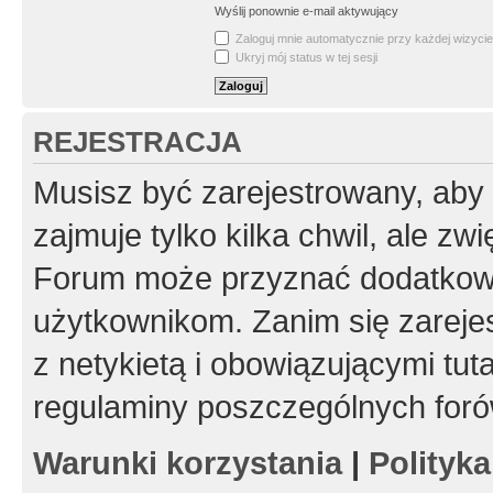
Wyślij ponownie e-mail aktywujący
Zaloguj mnie automatycznie przy każdej wizycie
Ukryj mój status w tej sesji
REJESTRACJA
Musisz być zarejestrowany, aby
zajmuje tylko kilka chwil, ale z
Forum może przyznać dodatkow
użytkownikom. Zanim się zarejes
z netykietą i obowiązującymi tut
regulaminy poszczególnych foró
Warunki korzystania
|
Polityk