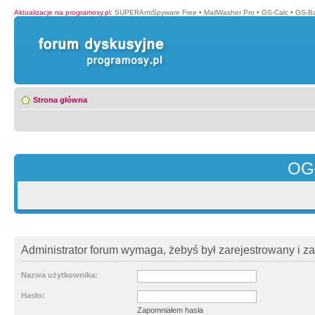
Aktualizacje na programosy.pl
:
SUPERAntiSpyware Free
•
MailWasher Pro
•
GS-Calc
•
GS-B
Strona główna
OG
Administrator forum wymaga, żebyś był zarejestrowany i z
Nazwa użytkownika:
Hasło:
Zapomniałem hasła