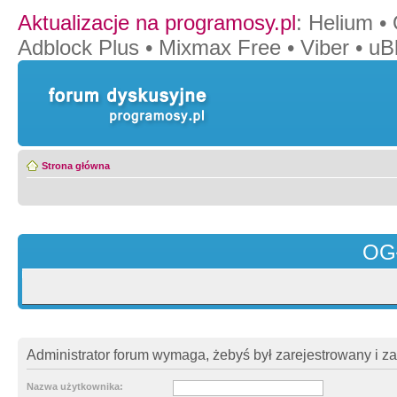
Aktualizacje na programosy.pl
:
Helium
•
Adblock Plus
•
Mixmax Free
•
Viber
•
uB
Strona główna
OG
Administrator forum wymaga, żebyś był zarejestrowany i z
Nazwa użytkownika: