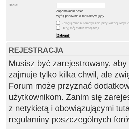
Hasło:
Zapomniałem hasła
Wyślij ponownie e-mail aktywujący
Zaloguj mnie automatycznie przy każdej wizycie
Ukryj mój status w tej sesji
REJESTRACJA
Musisz być zarejestrowany, aby
zajmuje tylko kilka chwil, ale z
Forum może przyznać dodatkow
użytkownikom. Zanim się zarejes
z netykietą i obowiązującymi tut
regulaminy poszczególnych foró