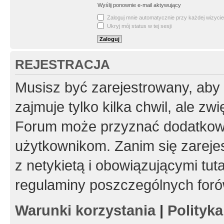
Wyślij ponownie e-mail aktywujący
Zaloguj mnie automatycznie przy każdej wizycie
Ukryj mój status w tej sesji
REJESTRACJA
Musisz być zarejestrowany, aby
zajmuje tylko kilka chwil, ale z
Forum może przyznać dodatkow
użytkownikom. Zanim się zarejes
z netykietą i obowiązującymi tut
regulaminy poszczególnych foró
Warunki korzystania
|
Polityk