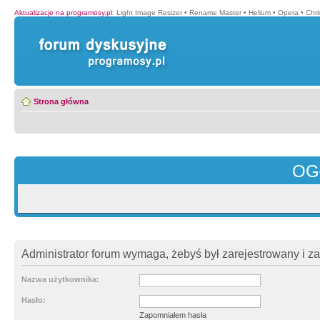
Aktualizacje na programosy.pl
:
Light Image Resizer
•
Rename Master
•
Helium
•
Opera
•
Chr
Strona główna
OG
Administrator forum wymaga, żebyś był zarejestrowany i z
Nazwa użytkownika:
Hasło:
Zapomniałem hasła