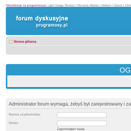
Aktualizacje na programosy.pl
:
Light Image Resizer
•
Rename Master
•
Helium
•
Opera
•
Chr
Strona główna
OG
Administrator forum wymaga, żebyś był zarejestrowany i z
Nazwa użytkownika:
Hasło:
Zapomniałem hasła