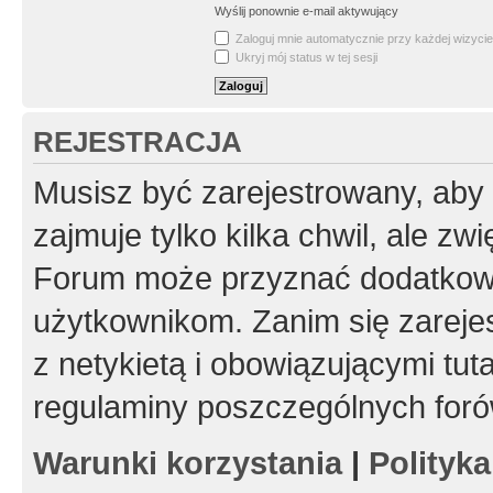
Wyślij ponownie e-mail aktywujący
Zaloguj mnie automatycznie przy każdej wizycie
Ukryj mój status w tej sesji
REJESTRACJA
Musisz być zarejestrowany, aby
zajmuje tylko kilka chwil, ale z
Forum może przyznać dodatkow
użytkownikom. Zanim się zarejes
z netykietą i obowiązującymi tut
regulaminy poszczególnych foró
Warunki korzystania
|
Polityk