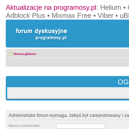
Aktualizacje na programosy.pl
:
Helium
•
Adblock Plus
•
Mixmax Free
•
Viber
•
uB
Strona główna
OG
Administrator forum wymaga, żebyś był zarejestrowany i z
Nazwa użytkownika: