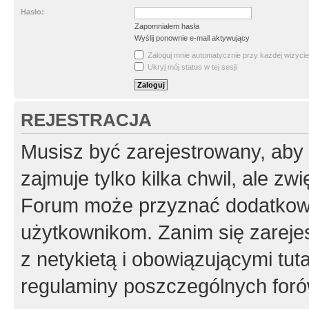
Hasło:
Zapomniałem hasła
Wyślij ponownie e-mail aktywujący
Zaloguj mnie automatycznie przy każdej wizycie
Ukryj mój status w tej sesji
REJESTRACJA
Musisz być zarejestrowany, aby
zajmuje tylko kilka chwil, ale z
Forum może przyznać dodatkow
użytkownikom. Zanim się zarejes
z netykietą i obowiązującymi tut
regulaminy poszczególnych foró